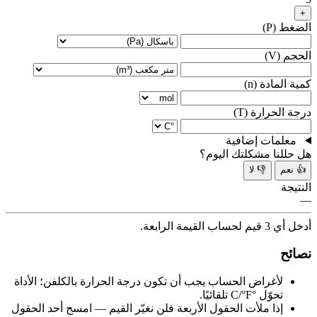
+
الضغط (P)
الحجم (V)
كمية المادة (n)
درجة الحرارة (T)
معلمات إضافية
هل حللنا مشكلتك اليوم؟
👍 نعم
👎 لا
النتيجة
—
أدخل أي 3 قيم لحساب القيمة الرابعة.
نصائح
لأغراض الحساب يجب أن تكون درجة الحرارة بالكلفن؛ الأداة
تحوّل °C/°F تلقائيًا.
إذا ملأت الحقول الأربعة فلن نغيّر القيم — امسح أحد الحقول