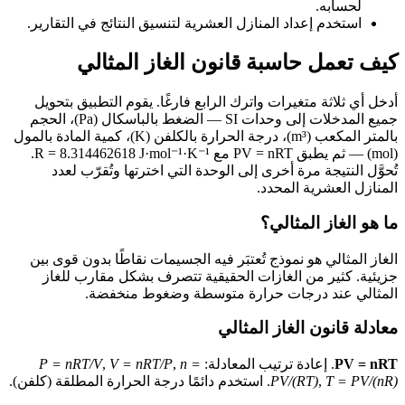
لحسابه.
استخدم إعداد المنازل العشرية لتنسيق النتائج في التقارير.
كيف تعمل حاسبة قانون الغاز المثالي
أدخل أي ثلاثة متغيرات واترك الرابع فارغًا. يقوم التطبيق بتحويل
جميع المدخلات إلى وحدات SI — الضغط بالباسكال (Pa)، الحجم
بالمتر المكعب (m³)، درجة الحرارة بالكلفن (K)، كمية المادة بالمول
(mol) — ثم يطبق PV = nRT مع R = 8.314462618 J·mol⁻¹·K⁻¹.
تُحوَّل النتيجة مرة أخرى إلى الوحدة التي اخترتها وتُقرّب لعدد
المنازل العشرية المحدد.
ما هو الغاز المثالي؟
الغاز المثالي هو نموذج تُعتبَر فيه الجسيمات نقاطًا بدون قوى بين
جزيئية. كثير من الغازات الحقيقية تتصرف بشكل مقارب للغاز
المثالي عند درجات حرارة متوسطة وضغوط منخفضة.
معادلة قانون الغاز المثالي
PV = nRT
. إعادة ترتيب المعادلة:
n =
,
V = nRT/P
,
P = nRT/V
T = PV/(nR)
,
PV/(RT)
. استخدم دائمًا درجة الحرارة المطلقة (كلفن).