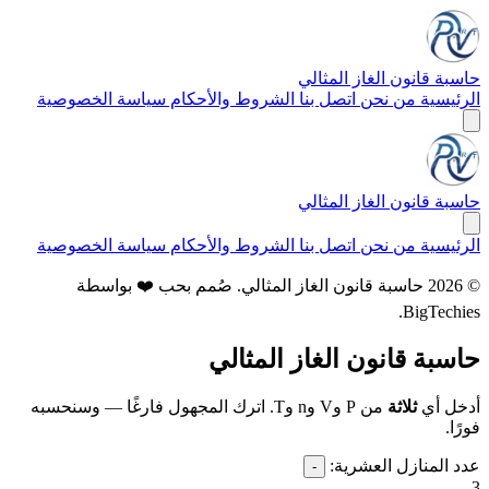
حاسبة قانون الغاز المثالي
الرئيسية
من نحن
اتصل بنا
الشروط والأحكام
سياسة الخصوصية
حاسبة قانون الغاز المثالي
الرئيسية
من نحن
اتصل بنا
الشروط والأحكام
سياسة الخصوصية
© 2026 حاسبة قانون الغاز المثالي. صُمم بحب ❤️ بواسطة
.
BigTechies
حاسبة قانون الغاز المثالي
أدخل أي
ثلاثة
من P وV وn وT. اترك المجهول فارغًا — وسنحسبه
فورًا.
عدد المنازل العشرية:
-
3