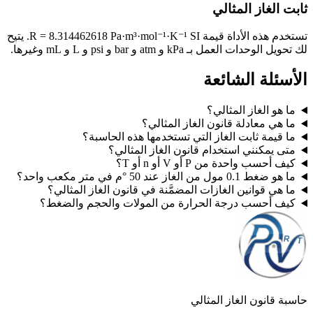
ثابت الغاز المثالي
تستخدم هذه الأداة قيمة SI‏ R = 8.314462618 Pa·m³·mol⁻¹·K⁻¹. يتيح
لك تحويل الوحدات العمل بـ kPa و atm و bar و psi و L و mL وغيرها.
الأسئلة الشائعة
ما هو الغاز المثالي؟
ما هي معادلة قانون الغاز المثالي؟
ما قيمة ثابت الغاز التي تستخدمها هذه الحاسبة؟
متى يمكنني استخدام قانون الغاز المثالي؟
كيف أحسب واحدة من P أو V أو n أو T؟
ما هو ضغط 0.1 مول من الغاز عند 50 °م في متر مكعب واحد؟
ما هي قوانين الغازات المضمَّنة في قانون الغاز المثالي؟
كيف أحسب درجة الحرارة من المولات والحجم والضغط؟
حاسبة قانون الغاز المثالي